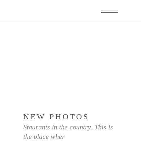
ANIKA & GEROLD
Home
/
Hochzeiten
/
Anika & Gerold
NEW PHOTOS
Staurants in the country. This is
the place wher