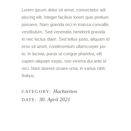
Lorem ipsum dolor sit amet, con­sec­te­tur adi­
pi­scing elit. Inte­ger faci­li­sis lorem quis pre­ti­um
posue­re. Nam gra­vi­da orci in mas­sa con­val­lis
ves­ti­bu­lum. Sed venena­tis hendre­rit gra­vi­da.
In nec lec­tus diam. Sed tel­lus jus­to, ali­quam id
eros sit amet, con­di­men­tum ullam­cor­per jus­
to. In laci­n­ia, purus ut con­gue pha­re­tra, elit
sapi­en ali­quam tur­pis, non viver­ra dui ante id
orci. Nam lao­reet ornare urna, in vari­us nibh
finibus.
Hochzeiten
CATEGORY:
30. April 2021
DATE: